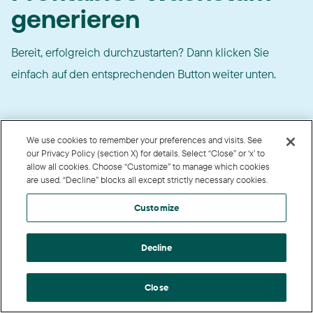
generieren
Bereit, erfolgreich durchzustarten? Dann klicken Sie
einfach auf den entsprechenden Button weiter unten.
We use cookies to remember your preferences and visits. See
our Privacy Policy (section X) for details. Select “Close” or ‘x’ to
Advertiser/Agentur
allow all cookies. Choose “Customize” to manage which cookies
are used. “Decline” blocks all except strictly necessary cookies.
Sie verkaufen Produkte oder Dienstleistungen über
Customize
das Internet,
arbeiten mit Webseiten-Betreibern oder
Influencern zusammen - und Sie zahlen eine Provision für
Decline
Sales, Leads oder Traffic.
Close