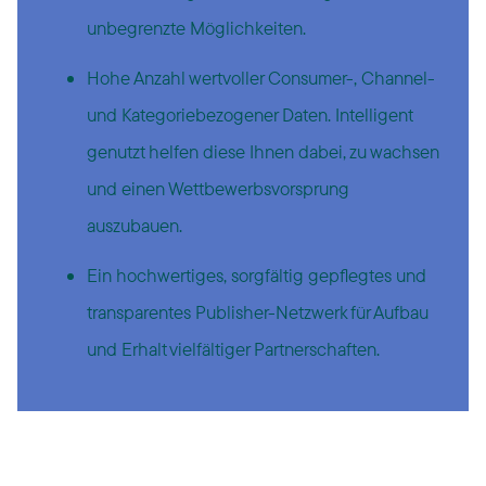
unbegrenzte Möglichkeiten.
Hohe Anzahl wertvoller Consumer-, Channel-
und Kategoriebezogener Daten. Intelligent
genutzt helfen diese Ihnen dabei, zu wachsen
und einen Wettbewerbsvorsprung
auszubauen.
Ein hochwertiges, sorgfältig gepflegtes und
transparentes Publisher-Netzwerk für Aufbau
und Erhalt vielfältiger Partnerschaften.