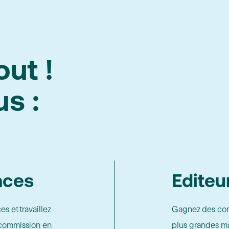
out !
s :
nces
Editeu
s et travaillez
Gagnez des comm
a commission en
plus grandes ma