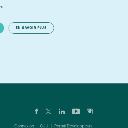
s.
EN SAVOIR PLUS
Connexion
|
CJU
|
Portail Développeurs