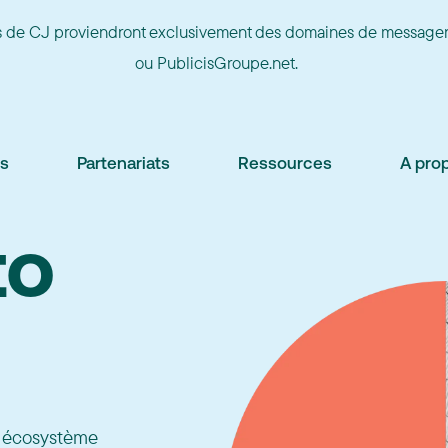
ges de CJ proviendront exclusivement des domaines de messager
ou PublicisGroupe.net.
ns
Partenariats
Ressources
A pro
to
e écosystème